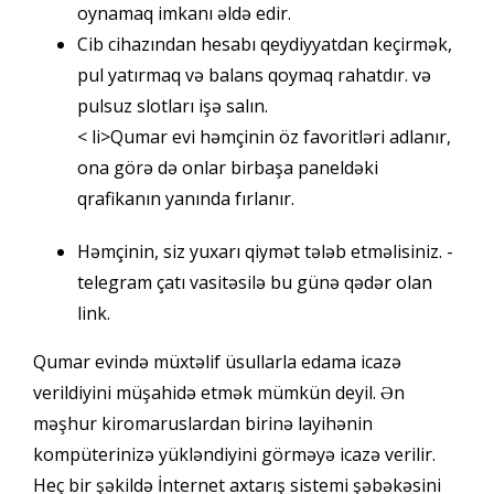
oynamaq imkanı əldə edir.
Cib cihazından hesabı qeydiyyatdan keçirmək,
pul yatırmaq və balans qoymaq rahatdır. və
pulsuz slotları işə salın.
< li>Qumar evi həmçinin öz favoritləri adlanır,
ona görə də onlar birbaşa paneldəki
qrafikanın yanında fırlanır.
Həmçinin, siz yuxarı qiymət tələb etməlisiniz. -
telegram çatı vasitəsilə bu günə qədər olan
link.
Qumar evində müxtəlif üsullarla edama icazə
verildiyini müşahidə etmək mümkün deyil. Ən
məşhur kiromaruslardan birinə layihənin
kompüterinizə yükləndiyini görməyə icazə verilir.
Heç bir şəkildə İnternet axtarış sistemi şəbəkəsini