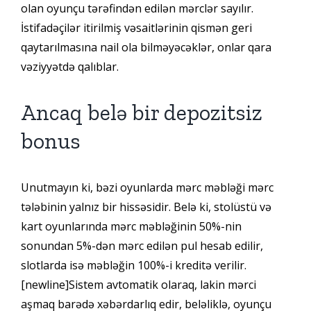
olan oyunçu tərəfindən edilən mərclər sayılır.
İstifadəçilər itirilmiş vəsaitlərinin qismən geri
qaytarılmasına nail ola bilməyəcəklər, onlar qara
vəziyyətdə qalıblar.
Ancaq belə bir depozitsiz
bonus
Unutmayın ki, bəzi oyunlarda mərc məbləği mərc
tələbinin yalnız bir hissəsidir. Belə ki, stolüstü və
kart oyunlarında mərc məbləğinin 50%-nin
sonundan 5%-dən mərc edilən pul hesab edilir,
slotlarda isə məbləğin 100%-i kreditə verilir.
[newline]Sistem avtomatik olaraq, lakin mərci
aşmaq barədə xəbərdarlıq edir, beləliklə, oyunçu