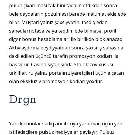
pulun çıxarılması tələbini təqdim etdikdən sonra
belə qaydaların pozulması barədə məlumat əldə edə
bilər. Müştəri yalnız şəxsiyyətini təsdiq edən
sənədləri istəsə və ya təqdim edə bilməsə, profil
digər bonus hesablamaları ilə birlikdə bloklanacaq.
Aktivləşdirmə qeydiyyatdan sonra şəxsi iş sahəsinə
daxil edilən üçüncü tərəfin promosyon kodları ilə
baş verir. Casino siyahısında Stololazov xüsusi
təkliflər. ru yalnız portalın ziyarətçiləri üçün əlçatan
olan eksklüziv promosyon kodları yoxdur.
Drgn
Yəni kazinolar sadiq auditoriya yaratmaq üçün yeni
istifadəçilərə pulsuz hədiyyələr paylayır. Pulsuz