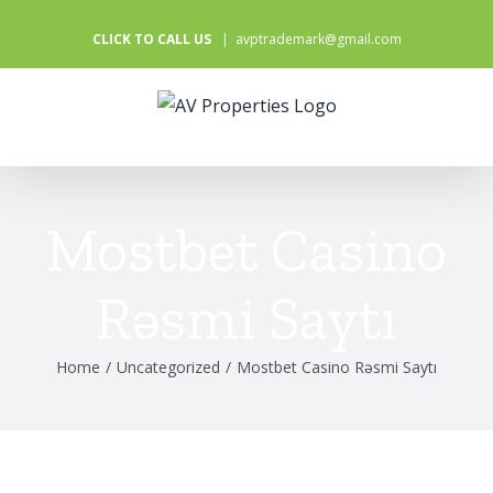
Skip
CLICK TO CALL US
|
avptrademark@gmail.com
to
content
Mostbet Casino
Rəsmi Saytı
Home
/
Uncategorized
/
Mostbet Casino Rəsmi Saytı