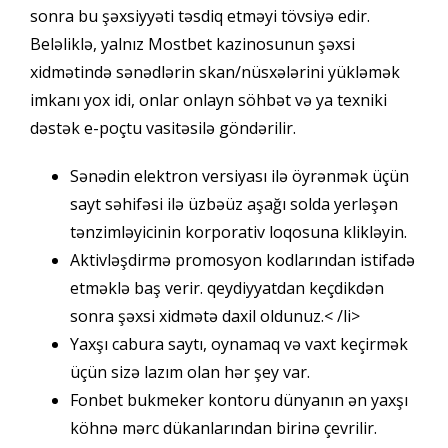
sonra bu şəxsiyyəti təsdiq etməyi tövsiyə edir.
Beləliklə, yalnız Mostbet kazinosunun şəxsi
xidmətində sənədlərin skan/nüsxələrini yükləmək
imkanı yox idi, onlar onlayn söhbət və ya texniki
dəstək e-poçtu vasitəsilə göndərilir.
Sənədin elektron versiyası ilə öyrənmək üçün
sayt səhifəsi ilə üzbəüz aşağı solda yerləşən
tənzimləyicinin korporativ loqosuna klikləyin.
Aktivləşdirmə promosyon kodlarından istifadə
etməklə baş verir. qeydiyyatdan keçdikdən
sonra şəxsi xidmətə daxil oldunuz.< /li>
Yaxşı cabura saytı, oynamaq və vaxt keçirmək
üçün sizə lazım olan hər şey var.
Fonbet bukmeker kontoru dünyanın ən yaxşı
köhnə mərc dükanlarından birinə çevrilir.