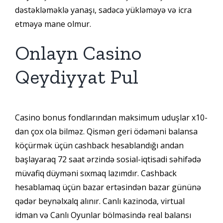
dəstəkləməklə yanaşı, sadəcə yükləməyə və icra
etməyə mane olmur.
Onlayn Casino
Qeydiyyat Pul
Casino bonus fondlarından maksimum uduşlar x10-
dan çox ola bilməz. Qismən geri ödəməni balansa
köçürmək üçün cashback hesablandığı andan
başlayaraq 72 saat ərzində sosial-iqtisadi səhifədə
müvafiq düyməni sıxmaq lazımdır. Cashback
hesablamaq üçün bazar ertəsindən bazar gününə
qədər beynəlxalq alınır. Canlı kazinoda, virtual
idman və Canlı Oyunlar bölməsində real balansı