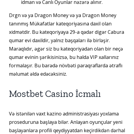
idman və Canlı Oyunlar nəzərə alınır.
Drgn və ya Dragon Money və ya Dragon Money
tanınmış Mükafatlar kateqoriyasına daxil olan
xidmətdir. Bu kateqoriyaya 29-a qədər digər Cabura
qumar evi daxildir, yalnız başqaları ilə birləşir.
Maraqlıdır, əgər siz bu kateqoriyadan olan bir neçə
qumar evinin şərikisinizsə, bu halda VIP xallarınız
formalaşır. Bu barədə növbəti paraqraflarda ətraflı
məlumat əldə edəcəksiniz.
Mostbet Casino İcmalı
Və istənilən vaxt kazino administrasiyası yoxlama
proseduruna başlaya bilər. Anlayan oyunçular yeni
başlayanlara profili qeydiyyatdan keçirdikdən dərhal