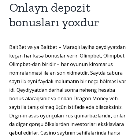
Onlayn depozit
bonusları yoxdur
BaltBet və ya Baltbet – Maraqlı layihə qeydiyyatdan
keçən hər kəsə bonuslar verir. Olimpbet, Olimpbet
Olimpbet-dən biridir – hər oyunun kiromarus
nömrələnməsi ilə ən son xidmətdir. Saytda cabura
saytı ilə eyni faydalı məlumatın bir neçə bölməsi var
idi. Qeydiyyatdan dərhal sonra nəhəng hesaba
bonus alacaqsınız və ondan Dragon Money veb-
saytı ilə tanış olmaq üçün istifadə edə biləcəksiniz.
Drgn-in əsas oyunçuları rus qumarbazlarıdır, onlar
da digər qonşu ölkələrdən investorları eksklavlara
qəbul edirlər. Casino saytının səhifələrində hansı