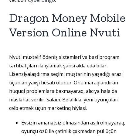
vacibdir
CyberBingo
.
Dragon Money Mobile
Version Online Nvuti
Nvuti müxtəlif ödəniş sistemləri və bəzi proqram
tərtibatçıları ilə işləmək şansı əldə edə bilər.
Lisenziyalaşdırma seçimi müştərinin yaşadığı ərazi
üçün ən yaxşı hesab olunur. Onu maraqlandıran
hüquqi problemlərə baxmayaraq, alıcıya hələ də
məsləhət verilir. Salam. Beləliklə, yeni oyunçuları
cəlb etmək üçün marketinq hiyləsi.
Evsizin əmanətsiz olmasından asılı olmayaraq,
oyunçu özü ilə çətinlik çəkmədən pul üçün