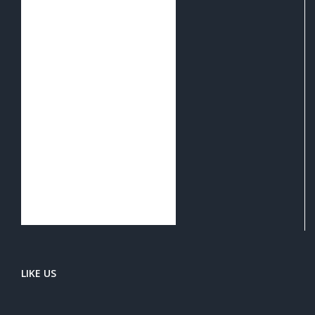
LIKE US