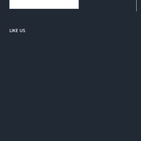
LIKE US