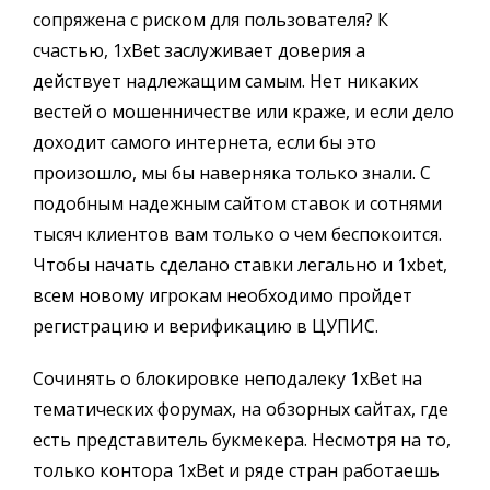
сопряжена с риском для пользователя? К
счастью, 1xBet заслуживает доверия а
действует надлежащим самым. Нет никаких
вестей о мошенничестве или краже, и если дело
доходит самого интернета, если бы это
произошло, мы бы наверняка только знали. С
подобным надежным сайтом ставок и сотнями
тысяч клиентов вам только о чем беспокоится.
Чтобы начать сделано ставки легально и 1xbet,
всем новому игрокам необходимо пройдет
регистрацию и верификацию в ЦУПИС.
Сочинять о блокировке неподалеку 1xBet на
тематических форумах, на обзорных сайтах, где
есть представитель букмекера. Несмотря на то,
только контора 1xBet и ряде стран работаешь