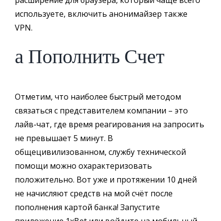
расширение для браузера, который чаще всего
используете, включить анонимайзер также
VPN.
а Пополнить Счет
Отметим, что наиболее быстрый методом
связаться с представителем компании – это
лайв-чат, где время реагирования на запросить
не превышает 5 минут. В
общецивилизованном, службу технической
помощи можно охарактеризовать
положительно. Вот уже и протяжении 10 дней
не начисляют средств на мой счёт после
пополнения картой банка! Запустите