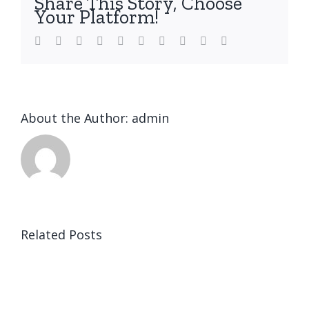
Share This Story, Choose
Your Platform!
Facebook
Twitter
LinkedIn
Reddit
WhatsApp
Tumblr
Pinterest
Vk
Xing
Email
About the Author:
admin
Related Posts