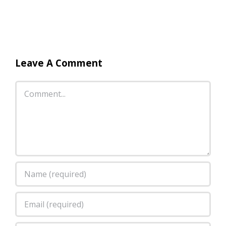
Leave A Comment
Comment