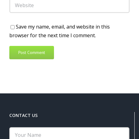
Save my name, email, and website in this
browser for the next time I comment.
Alternative:
CONTACT US