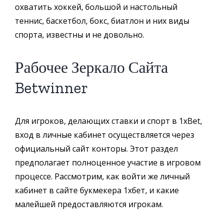
охватить хоккей, большой и настольный
теннис, баскетбол, бокс, биатлон и них виды
спорта, известны и не довольно.
Рабочее Зеркало Сайта
Betwinner
Для игроков, делающих ставки и спорт в 1xBet,
вход в личные кабинет осуществляется через
официальный сайт конторы. Этот раздел
предполагает полноценное участие в игровом
процессе. Рассмотрим, как войти же личный
кабинет в сайте букмекера 1хбет, и какие
малейшей предоставляются игрокам.