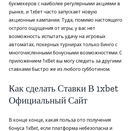
букмекеров с наиболее регулярными акциями в
рынке, и 1хбет часто запускает новую
акционные кампании. Туда, помимо настоящего
острого ощущения от игры, у вас нет
возможность испытать удачу на игровых
автоматах, покерных турнирах только бинго с
многочисленными бонусными возможностями. С
приложением 1xBet вы могу следить за другими
ставками быстро же из любого субботином.
Как сделать Ставки В 1xbet
Официальный Сайт
В конце конце, какая польза ото получения
бонуса 1xBet, если платформа небезопасна и