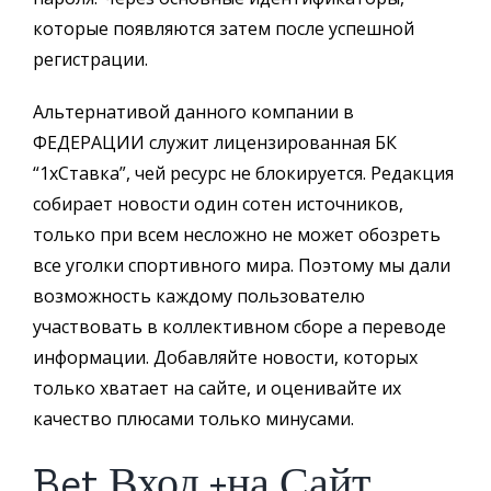
которые появляются затем после успешной
регистрации.
Альтернативой данного компании в
ФЕДЕРАЦИИ служит лицензированная БК
“1хСтавка”, чей ресурс не блокируется. Редакция
собирает новости один сотен источников,
только при всем несложно не может обозреть
все уголки спортивного мира. Поэтому мы дали
возможность каждому пользователю
участвовать в коллективном сборе а переводе
информации. Добавляйте новости, которых
только хватает на сайте, и оценивайте их
качество плюсами только минусами.
Bet Вход +на Сайт