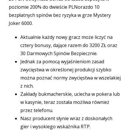
poziomie 200% do dwieście PLNorazdo 10
bezpłatnych spinów bez ryzyka w grze Mystery
Joker 6000.
Aktualnie każdy nowy gracz może liczyć na
cztery bonusy, dające razem do 3200 ZŁ oraz
30 Darmowych Spinów Bezpiecznie.
Jednak za pomocą wyjaśnieniom zasad
zwycięstwa w określonej produkcji szybko
można poznać normy zwycięstwa w wszelakiej
z nich.
Zakłady bukmacherskie, uciecha w pokera lub
w kasynie, teraz została możliwa również
przez telefonu.
Nasz producent słynie wraz z doskonałych
gier i wysokiego wskaźnika RTP.