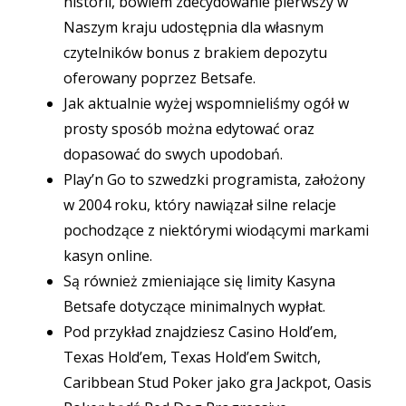
historii, bowiem zdecydowanie pierwszy w
Naszym kraju udostępnia dla własnym
czytelników bonus z brakiem depozytu
oferowany poprzez Betsafe.
Jak aktualnie wyżej wspomnieliśmy ogół w
prosty sposób można edytować oraz
dopasować do swych upodobań.
Play’n Go to szwedzki programista, założony
w 2004 roku, który nawiązał silne relacje
pochodzące z niektórymi wiodącymi markami
kasyn online.
Są również zmieniające się limity Kasyna
Betsafe dotyczące minimalnych wypłat.
Pod przykład znajdziesz Casino Hold’em,
Texas Hold’em, Texas Hold’em Switch,
Caribbean Stud Poker jako gra Jackpot, Oasis