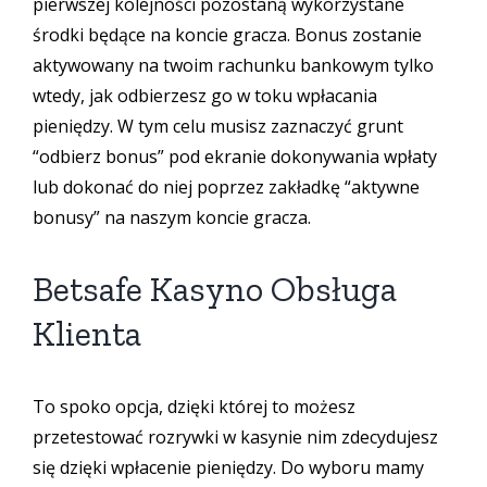
pierwszej kolejności pozostaną wykorzystane
środki będące na koncie gracza. Bonus zostanie
aktywowany na twoim rachunku bankowym tylko
wtedy, jak odbierzesz go w toku wpłacania
pieniędzy. W tym celu musisz zaznaczyć grunt
“odbierz bonus” pod ekranie dokonywania wpłaty
lub dokonać do niej poprzez zakładkę “aktywne
bonusy” na naszym koncie gracza.
Betsafe Kasyno Obsługa
Klienta
To spoko opcja, dzięki której to możesz
przetestować rozrywki w kasynie nim zdecydujesz
się dzięki wpłacenie pieniędzy. Do wyboru mamy