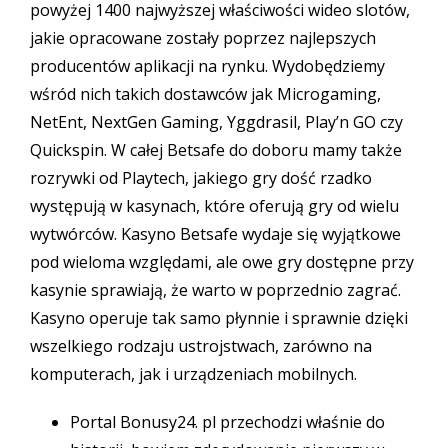
powyżej 1400 najwyższej właściwości wideo slotów,
jakie opracowane zostały poprzez najlepszych
producentów aplikacji na rynku. Wydobędziemy
wśród nich takich dostawców jak Microgaming,
NetEnt, NextGen Gaming, Yggdrasil, Play’n GO czy
Quickspin. W całej Betsafe do doboru mamy także
rozrywki od Playtech, jakiego gry dość rzadko
występują w kasynach, które oferują gry od wielu
wytwórców. Kasyno Betsafe wydaje się wyjątkowe
pod wieloma względami, ale owe gry dostępne przy
kasynie sprawiają, że warto w poprzednio zagrać.
Kasyno operuje tak samo płynnie i sprawnie dzięki
wszelkiego rodzaju ustrojstwach, zarówno na
komputerach, jak i urządzeniach mobilnych.
Portal Bonusy24. pl przechodzi właśnie do