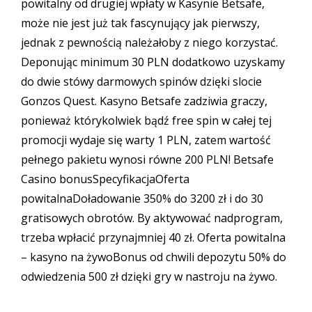
powitalny od drugiej wpłaty w Kasynie Betsafe,
może nie jest już tak fascynujący jak pierwszy,
jednak z pewnością należałoby z niego korzystać.
Deponując minimum 30 PLN dodatkowo uzyskamy
do dwie stówy darmowych spinów dzięki slocie
Gonzos Quest. Kasyno Betsafe zadziwia graczy,
ponieważ którykolwiek bądź free spin w całej tej
promocji wydaje się warty 1 PLN, zatem wartość
pełnego pakietu wynosi równe 200 PLN! Betsafe
Casino bonusSpecyfikacjaOferta
powitalnaDoładowanie 350% do 3200 zł i do 30
gratisowych obrotów. By aktywować nadprogram,
trzeba wpłacić przynajmniej 40 zł. Oferta powitalna
– kasyno na żywoBonus od chwili depozytu 50% do
odwiedzenia 500 zł dzięki gry w nastroju na żywo.