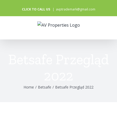
Skip
CLICK TO CALL US
|
avptrademark@gmail.com
to
content
Betsafe Przegląd
2022
Home
/
Betsafe
/
Betsafe Przegląd 2022