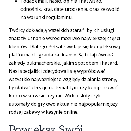
Podać email, hasło, opinia i nazwisko,
odnośnik, kraj, datę urodzenia, oraz zezwolić
na warunki regulaminu.
Twórcy dokładają wszelkich starań, by ich usługi
znalazły uznanie wśród możliwie największej części
klientów. Dlatego Betsafe wydaje się kompleksową
platformą do grania za finanse. Są tutaj również
zakłady bukmacherskie, jakim sposobem i hazard.
Nasi specjaliści zdecydowali się wypróbować
wszystkie najważniejsze względy działania strony,
by ułatwić decyzje na temat tym, czy komponować
konto w serwisie, czy nie. Wideo sloty czyli
automaty do gry owo aktualnie najpopularniejszy
rodzaj zabawy w kasynie online.
Powiększ Swój