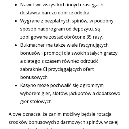
Nawet we wszystkich innych zasięgach
dostawca bardzo dobrze odetka.
Wygrane z bezpłatnych spinów, w podobny
sposób nadprogram od depozytu, są
zobligowane zostać obrócone 35 razy.
Bukmacher ma także wiele fascynujących
bonusów i promocji dla swoich stałych graczy,
a dlatego z czasem również odrzucić
zabraknie Ci przyciągających ofert
bonusowych.
Kasyno może pochwalić się ogromnym
wyborem gier, slotów, jackpotów a dodatkowo
gier stołowych.
A owe oznacza, że zanim możliwy będzie rotacja
środków bonusowych z darmowych spinów, w całej