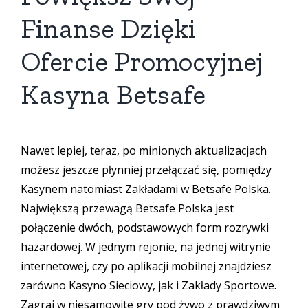
Finanse Dzięki
Ofercie Promocyjnej
Kasyna Betsafe
Nawet lepiej, teraz, po minionych aktualizacjach
możesz jeszcze płynniej przełączać się, pomiędzy
Kasynem natomiast Zakładami w Betsafe Polska.
Największą przewagą Betsafe Polska jest
połączenie dwóch, podstawowych form rozrywki
hazardowej. W jednym rejonie, na jednej witrynie
internetowej, czy po aplikacji mobilnej znajdziesz
zarówno Kasyno Sieciowy, jak i Zakłady Sportowe.
Zagraj w niesamowite gry pod żywo z prawdziwym