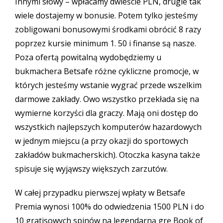
Innymi słowy – wpłacamy dwieście PLN, drugie tak
wiele dostajemy w bonusie. Potem tylko jesteśmy
zobligowani bonusowymi środkami obrócić 8 razy
poprzez kursie minimum 1. 50 i finanse są nasze.
Poza ofertą powitalną wydobędziemy u
bukmachera Betsafe różne cykliczne promocje, w
których jesteśmy wstanie wygrać przede wszelkim
darmowe zakłady. Owo wszystko przekłada się na
wymierne korzyści dla graczy. Mają oni dostęp do
wszystkich najlepszych komputerów hazardowych
w jednym miejscu (a przy okazji do sportowych
zakładów bukmacherskich). Otoczka kasyna także
spisuje się wyjąwszy większych zarzutów.
W całej przypadku pierwszej wpłaty w Betsafe
Premia wynosi 100% do odwiedzenia 1500 PLN i do
10 gratisowych spinów na legendarną grę Book of