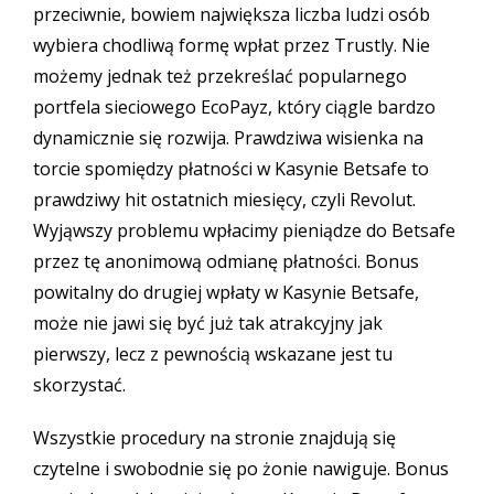
przeciwnie, bowiem największa liczba ludzi osób
wybiera chodliwą formę wpłat przez Trustly. Nie
możemy jednak też przekreślać popularnego
portfela sieciowego EcoPayz, który ciągle bardzo
dynamicznie się rozwija. Prawdziwa wisienka na
torcie spomiędzy płatności w Kasynie Betsafe to
prawdziwy hit ostatnich miesięcy, czyli Revolut.
Wyjąwszy problemu wpłacimy pieniądze do Betsafe
przez tę anonimową odmianę płatności. Bonus
powitalny do drugiej wpłaty w Kasynie Betsafe,
może nie jawi się być już tak atrakcyjny jak
pierwszy, lecz z pewnością wskazane jest tu
skorzystać.
Wszystkie procedury na stronie znajdują się
czytelne i swobodnie się po żonie nawiguje. Bonus