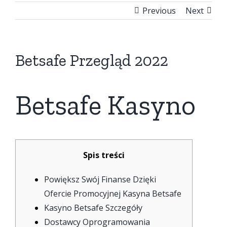
Previous
Next
Betsafe Przegląd 2022
Betsafe Kasyno
Spis treści
Powiększ Swój Finanse Dzięki
Ofercie Promocyjnej Kasyna Betsafe
Kasyno Betsafe Szczegóły
Dostawcy Oprogramowania