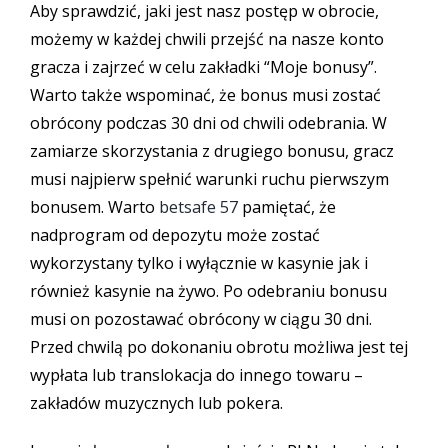
Aby sprawdzić, jaki jest nasz postęp w obrocie,
możemy w każdej chwili przejść na nasze konto
gracza i zajrzeć w celu zakładki “Moje bonusy”.
Warto także wspominać, że bonus musi zostać
obrócony podczas 30 dni od chwili odebrania. W
zamiarze skorzystania z drugiego bonusu, gracz
musi najpierw spełnić warunki ruchu pierwszym
bonusem. Warto
betsafe 57
pamiętać, że
nadprogram od depozytu może zostać
wykorzystany tylko i wyłącznie w kasynie jak i
również kasynie na żywo. Po odebraniu bonusu
musi on pozostawać obrócony w ciągu 30 dni.
Przed chwilą po dokonaniu obrotu możliwa jest tej
wypłata lub translokacja do innego towaru –
zakładów muzycznych lub pokera.